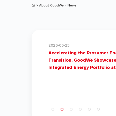
>
About GoodWe
>
News
2026-06-01
GoodWe Unveils New Off-Grid 
and Island Microgrid Solutions
Indonesia Roadshow