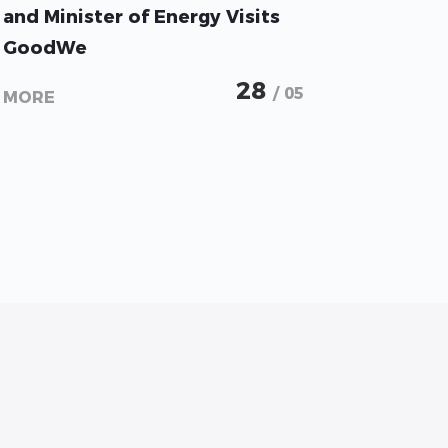
Thai Deputy Prime Minister
and Minister of Energy Visits
GoodWe
28
/ 05
MORE