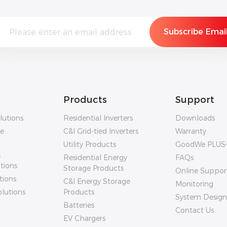
NEWSLETTER
Get industrial insights and GoodWe news here.
Products
Support
lutions
Residential Inverters
Downloads
ge
C&I Grid-tied Inverters
Warranty
Utility Products
GoodWe PLUS
&
Residential Energy
FAQs
utions
Storage Products
Online Suppor