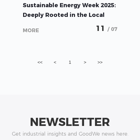
GoodWe Shines at Asia
Sustainable Energy Week 2025:
Deeply Rooted in the Local
Market, Leading the Energy
11
/ 07
MORE
Future
<<
<
1
>
>>