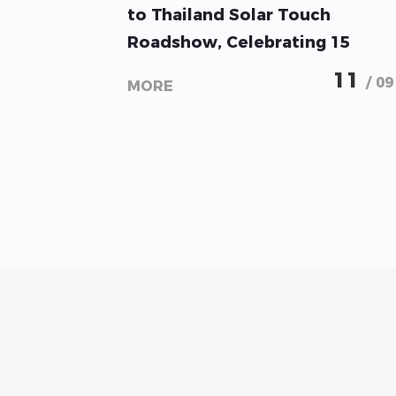
GoodWe Brings CoreLock ESS
to Thailand Solar Touch
Roadshow, Celebrating 15
Years of Innovation
11
/ 09
MORE